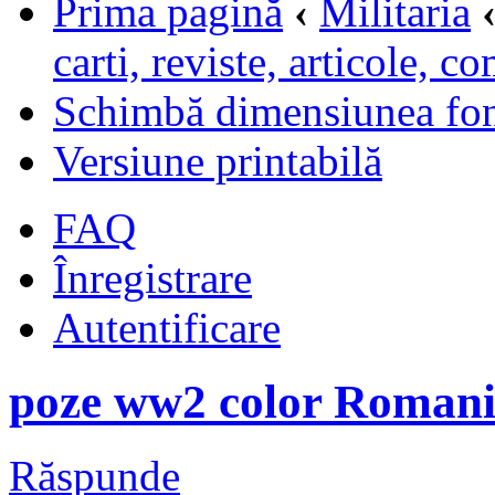
Prima pagină
‹
Militaria
carti, reviste, articole, c
Schimbă dimensiunea fon
Versiune printabilă
FAQ
Înregistrare
Autentificare
poze ww2 color Roman
Răspunde