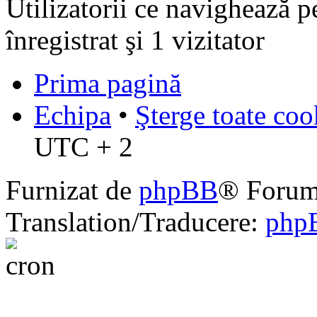
Utilizatorii ce navighează p
înregistrat şi 1 vizitator
Prima pagină
Echipa
•
Şterge toate coo
UTC + 2
Furnizat de
phpBB
® Forum
Translation/Traducere:
php