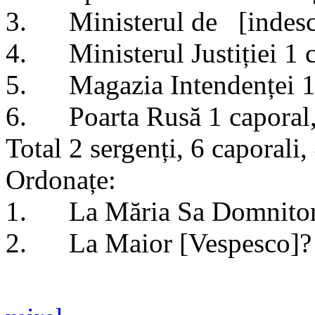
3. Ministerul de [indescif
4. Ministerul Justiției 1 c
5. Magazia Intendenței 1 c
6. Poarta Rusă 1 caporal, 
Total 2 sergenți, 6 caporali,
Ordonațe:
1. La Măria Sa Domnitorul:
2. La Maior [Vespesco]? 1