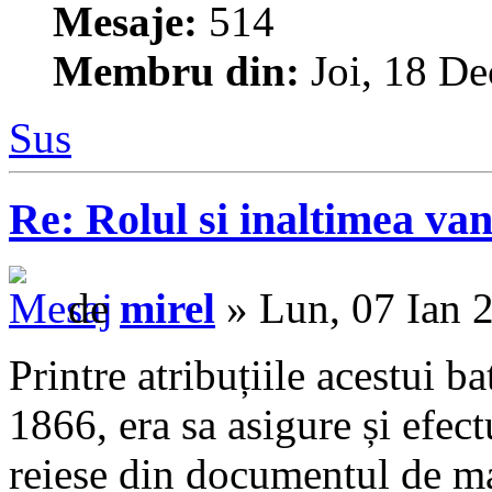
Mesaje:
514
Membru din:
Joi, 18 De
Sus
Re: Rolul si inaltimea van
de
mirel
» Lun, 07 Ian 
Printre atribuțiile acestui bat
1866, era sa asigure și efec
reiese din documentul de ma