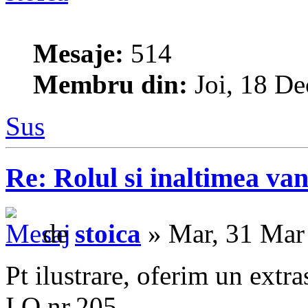
Mesaje:
514
Membru din:
Joi, 18 De
Sus
Re: Rolul si inaltimea van
de
stoica
» Mar, 31 Mar
Pt ilustrare, oferim un ext
I.O.nr.205