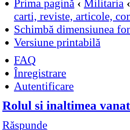
Prima pagină
‹
Militaria
carti, reviste, articole, c
Schimbă dimensiunea fon
Versiune printabilă
FAQ
Înregistrare
Autentificare
Rolul si inaltimea vanat
Răspunde