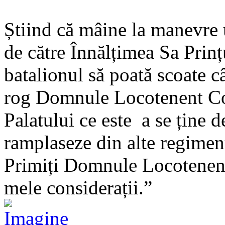
Știind că mâine la manevre 
de către Înnălțimea Sa Prinț
batalionul să poată scoate c
rog Domnule Locotenent Co
Palatului ce este a se ține d
ramplaseze din alte regimen
Primiți Domnule Locotenent
mele considerații.”