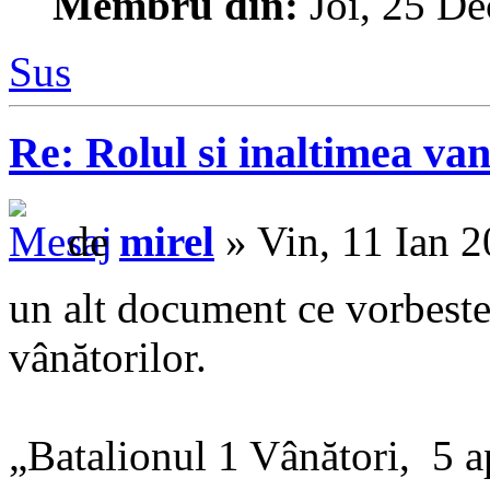
Membru din:
Joi, 25 De
Sus
Re: Rolul si inaltimea van
de
mirel
» Vin, 11 Ian 
un alt document ce vorbeste
vânătorilor.
„Batalionul 1 Vânători, 5 a