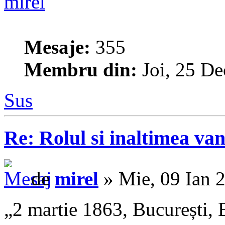
mirel
Mesaje:
355
Membru din:
Joi, 25 De
Sus
Re: Rolul si inaltimea van
de
mirel
» Mie, 09 Ian 
„2 martie 1863, București, 