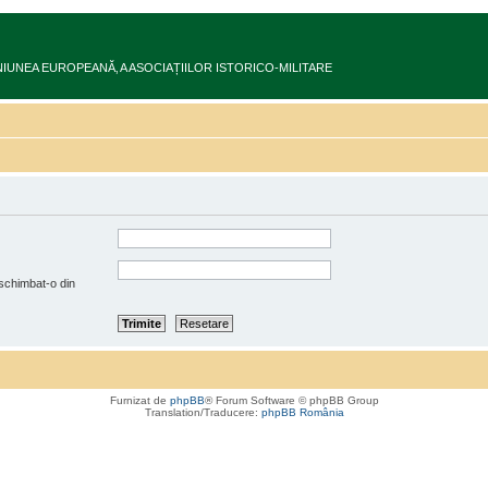
ru în UNIUNEA EUROPEANĂ‚ A ASOCIAȚIILOR ISTORICO-MILITARE
 schimbat-o din
Furnizat de
phpBB
® Forum Software © phpBB Group
Translation/Traducere:
phpBB România