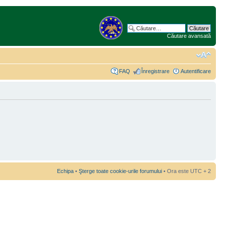
Căutare avansată
FAQ
Înregistrare
Autentificare
Echipa
•
Şterge toate cookie-urile forumului
• Ora este UTC + 2