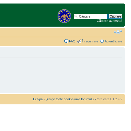
Căutare avansată
FAQ
Înregistrare
Autentificare
Echipa
•
Şterge toate cookie-urile forumului
• Ora este UTC + 2