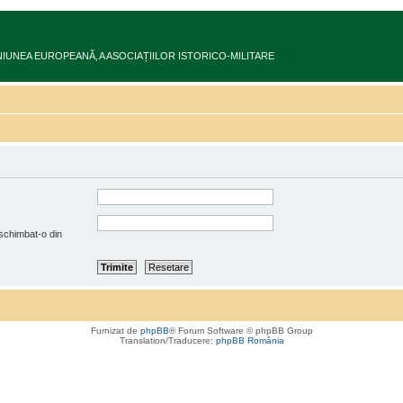
ru în UNIUNEA EUROPEANĂ‚ A ASOCIAȚIILOR ISTORICO-MILITARE
 schimbat-o din
Furnizat de
phpBB
® Forum Software © phpBB Group
Translation/Traducere:
phpBB România