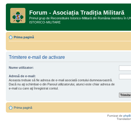
Forum - Asociația Tradiția Militară
Primul grup de Reconstituire Istorico-Militară din România membru
ISTORICO-MILITARE
Prima pagină
Trimitere e-mail de activare
Nume utilizator:
Adresă de e-mail:
Aceasta trebuie să fie adresa de e-mail asociată contului dumneavoastră.
Dacă nu aţi schimbat-o din Panoul utilizatorului, atunci este chiar adresa de
e-mail cu care aţi înregistrat contul.
Prima pagină
Furnizat de
phpB
Translatio