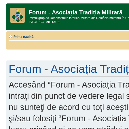
Forum - Asociația Tradiția Militară
Primul grup de Reconstituire Istorico-Militară din România membru
ISTORICO-MILITARE
Prima pagină
Forum - Asociația Tradiți
Accesând “Forum - Asociația Tradi
intraţi din punct de vedere legal
nu sunteţi de acord cu toţi aceş
şi/sau folosiţi “Forum - Asociați