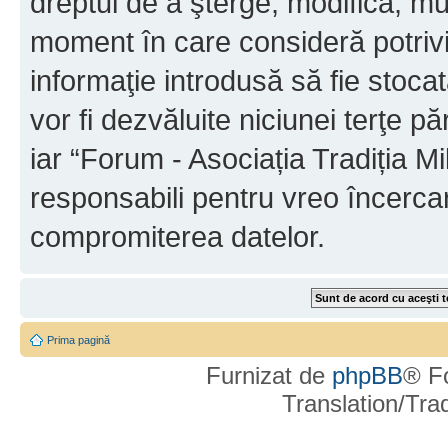
dreptul de a şterge, modifica, mu
moment în care consideră potrivit
informaţie introdusă să fie stoca
vor fi dezvăluite niciunei terţe 
iar “Forum - Asociația Tradiția Mi
responsabili pentru vreo încerca
compromiterea datelor.
Prima pagină
Furnizat de
phpBB
® F
Translation/Tr