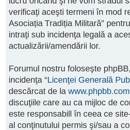
lucru oricând şi ne vom strădui s
verificaţi aceşti termeni în mod r
Asociația Tradiția Militară” pent
intraţi sub incidenţa legală a ac
actualizării/amendării lor.
Forumul nostru foloseşte phpBB, 
incidenţa “
Licenţei Generală Pub
descărcat de la
www.phpbb.com
discuţiile care au ca mijloc de 
este responsabill în ceea ce sit
al conţinutului permis şi/sau a co