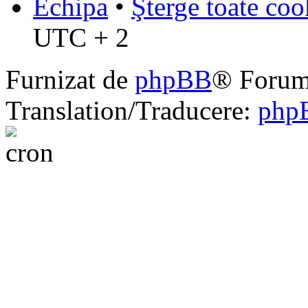
Echipa
•
Şterge toate coo
UTC + 2
Furnizat de
phpBB
® Forum
Translation/Traducere:
php