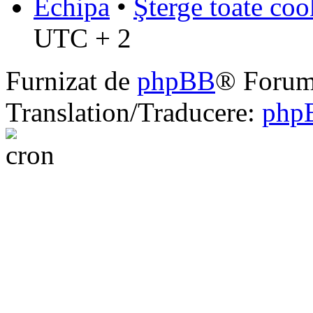
Echipa
•
Şterge toate coo
UTC + 2
Furnizat de
phpBB
® Forum
Translation/Traducere:
php