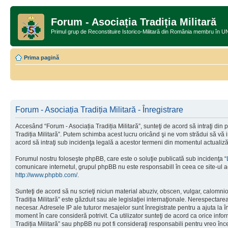
Forum - Asociația Tradiția Militară
Primul grup de Reconstituire Istorico-Militară din România memb
Prima pagină
Forum - Asociația Tradiția Militară - Înregistrare
Accesând “Forum - Asociația Tradiția Militară”, sunteţi de acord să intraţi din
Tradiția Militară”. Putem schimba acest lucru oricând şi ne vom strădui să vă in
acord să intraţi sub incidenţa legală a acestor termeni din momentul actualizăr
Forumul nostru foloseşte phpBB, care este o soluţie publicată sub incidenţa “
comunicare internetul, grupul phpBB nu este responsabill în ceea ce site-ul a
http://www.phpbb.com/
.
Sunteţi de acord să nu scrieţi niciun material abuziv, obscen, vulgar, calomnio
Tradiția Militară” este găzduit sau ale legislaţiei internaţionale. Nerespect
necesar. Adresele IP ale tuturor mesajelor sunt înregistrate pentru a ajuta la î
moment în care consideră potrivit. Ca utilizator sunteţi de acord ca orice info
Tradiția Militară” sau phpBB nu pot fi consideraţi responsabili pentru vreo î