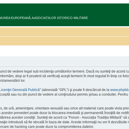
ru în UNIUNEA EUROPEANĂ‚ A ASOCIAȚIILOR ISTORICO-MILITARE
 punct de vedere legal sub incidenţa următorilor termeni. Dacă nu sunteţi de acord cu 
formăm, deşi ar fi prudent să verificaţi aceşti termeni în mod regulat în timp ce folos
ii/amendării lor.
Licenţei Generală Publică
” (abreviată “GPL”) şi poate fi descărcat de la
www.phpbb
cceptă sau nu din punct de vedere al conţinutului permis şi/sau a conduitei. Pentru 
s, de ură, ameninţare, orientare-sexuală sau orice alt material care poate viola pre
area acestor prevederi poate duce la blocarea imediată şi permanentă însoţită de no
ntărirea acestor condiţii. Sunteţi de acord ca “Forum - Asociația Tradiția Militară” să
rmaţie introdusă să fie stocată în baza de date. Aceste informaţii nu vor fi dezvăluit
ncercare de hacking care poate duce la compromiterea datelor.