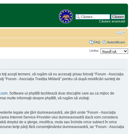
Căutare avansată
FAQ
Autentificare
Limba:
toţi aceşti termeni, vă rugăm să nu accesaţi şi/sau folosiţi “Forum - Asociația
iţi “Forum - Asociația Tradiția Militară” pentru că după modificări sunteţi de
.com
. Software-ul phpBB facilitează doar discuţiile care au ca mijloc de
mai multe informaţii despre phpBB, vă rugăm să vizitaţi:
vederile legale ale ţării dumneavoastră, ale ţării unde “Forum - Asociația
tificarea Internet-Service-Provider-ului dumneavoastră dacă vom considera
 aibă dreptul de a şterge, modifica, muta sau închide orice subiect în orice
e niciunei terţe părţi fără consimţământul dumneavoastră, iar “Forum - Asociația