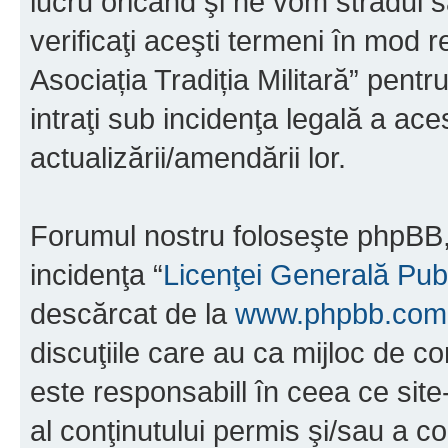
lucru oricând şi ne vom strădui s
verificaţi aceşti termeni în mod r
Asociația Tradiția Militară” pent
intraţi sub incidenţa legală a ac
actualizării/amendării lor.
Forumul nostru foloseşte phpBB, 
incidenţa “
Licenţei Generală Pub
descărcat de la
www.phpbb.com
discuţiile care au ca mijloc de 
este responsabill în ceea ce sit
al conţinutului permis şi/sau a co