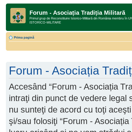
Forum - Asociația Tradiția Militară
Primul grup de Reconstituire Istorico-Militară din România membru
ISTORICO-MILITARE
Prima pagină
Forum - Asociația Tradiți
Accesând “Forum - Asociația Tradi
intraţi din punct de vedere legal
nu sunteţi de acord cu toţi aceş
şi/sau folosiţi “Forum - Asociați