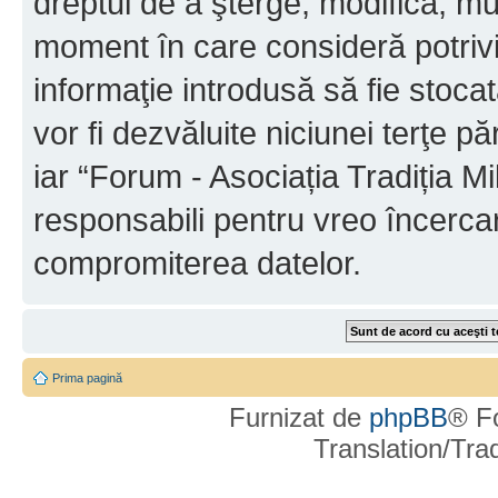
dreptul de a şterge, modifica, mu
moment în care consideră potrivit
informaţie introdusă să fie stoca
vor fi dezvăluite niciunei terţe 
iar “Forum - Asociația Tradiția Mi
responsabili pentru vreo încerca
compromiterea datelor.
Prima pagină
Furnizat de
phpBB
® F
Translation/Tr