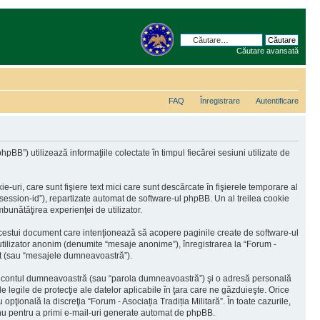
Căutare avansată
FAQ
Înregistrare
Autentificare
BB”) utilizează informaţiile colectate în timpul fiecărei sesiuni utilizate de
uri, care sunt fişiere text mici care sunt descărcate în fişierele temporare al
“session-id”), repartizate automat de software-ul phpBB. Un al treilea cookie
îmbunătăţirea experienţei de utilizator.
 acestui document care intenţionează să acopere paginile create de software-ul
 utilizator anonim (denumite “mesaje anonime”), înregistrarea la “Forum -
cat (sau “mesajele dumneavoastră”).
 în contul dumneavoastră (sau “parola dumneavoastră”) şi o adresă personală
e legile de protecţie ale datelor aplicabile în ţara care ne găzduieşte. Orice
 opţională la discreţia “Forum - Asociația Tradiția Militară”. În toate cazurile,
 nu pentru a primi e-mail-uri generate automat de phpBB.