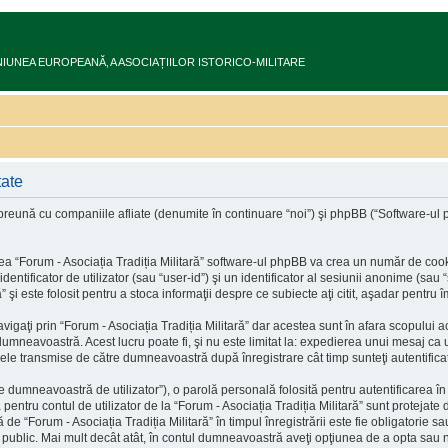
ru în UNIUNEA EUROPEANĂ‚ A ASOCIAȚIILOR ISTORICO-MILITARE
tate
preună cu companiile afliate (denumite în continuare “noi”) şi phpBB (“Software-ul php
a “Forum - Asociația Tradiția Militară” software-ul phpBB va crea un număr de cookie-
tificator de utilizator (sau “user-id”) şi un identificator al sesiunii anonime (sau 
” şi este folosit pentru a stoca informaţii despre ce subiecte aţi citit, aşadar pentru 
gaţi prin “Forum - Asociația Tradiția Militară” dar acestea sunt în afara scopului
 dumneavoastră. Acest lucru poate fi, şi nu este limitat la: expedierea unui mesaj ca
sajele transmise de către dumneavoastră după înregistrare cât timp sunteţi autentifi
 dumneavoastră de utilizator”), o parolă personală folosită pentru autentificarea
ntru contul de utilizator de la “Forum - Asociația Tradiția Militară” sunt protejate d
de “Forum - Asociația Tradiția Militară” în timpul înregistrării este fie obligatorie sau
te public. Mai mult decât atât, în contul dumneavoastră aveţi opţiunea de a opta sau