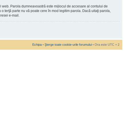
-uri web. Parola dumneavoastră este mijlocul de accesare al contului de
au o terţă parte nu vă poate cere în mod legitim parola. Dacă uitaţi parola,
resei e-mail.
Echipa
•
Şterge toate cookie-urile forumului
• Ora este UTC + 2