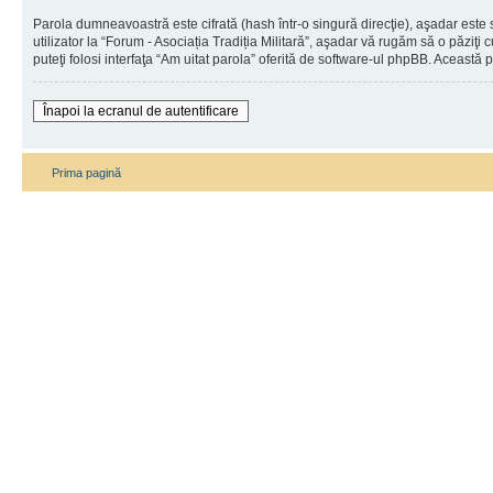
Parola dumneavoastră este cifrată (hash într-o singură direcţie), aşadar este 
utilizator la “Forum - Asociația Tradiția Militară”, aşadar vă rugăm să o păziţi 
puteţi folosi interfaţa “Am uitat parola” oferită de software-ul phpBB. Această
Înapoi la ecranul de autentificare
Prima pagină