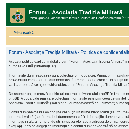
Forum - Asociația Tradiția Militară
Primul grup de Reconstituire Istorico-Militară din România memb
Prima pagină
Forum - Asociația Tradiția Militară - Politica de confidenţiali
Această politică explică în detaliu cum “Forum - Asociația Tradiția Militară” îm
dumneavoastră (“informaţiile”).
Informaţiile dumneavoastră sunt colectate prin două căi. Prima, prin navighare
browserului computerului dumneavoastră. Primele două cookie-uri conţin un iden
va fi creat odată ce aţi deschis subiecte din “Forum - Asociația Tradiția Militară
De asemenea, se crează cookie-uri externe software-ului phpBB în timp ce navi
phpBB. A doua cale prin care colectăm informaţiile este prin ceea ce trimiteţi
Asociația Tradiția Militară” (sau “contul dumneavoastră de utilizator”) şi me
Contul dumneavoastră va conţine cel puţin un nume identificabil (sau “numele
de e-mail validă (sau “e-mail-ul dumneavoastră”). Informaţiile dumneavoastră pe
informaţie în afara numelui de utilizator, parolei sau a adresei de e-mail cerută 
aveţi opţiunea să alegeţi ce informaţii din contul dumneavoastră să fie afişa