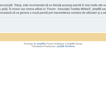
securizată. Totuşi, este recomandat să nu folosiţi aceeaşi parolă în mai multe site
cu grijă. În niciun caz cineva afiliat cu “Forum - Asociația Tradiția Militară”, phpBB s
 procedură vă va genera o nouă parolă prin transmiterea numelui de utilizator şi a ad
Furnizat de
phpBB
® Forum Software © phpBB Group
Translation/Traducere:
phpBB România