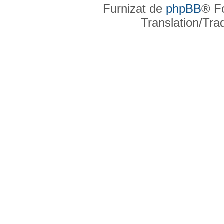
Furnizat de
phpBB
® F
Translation/Tr