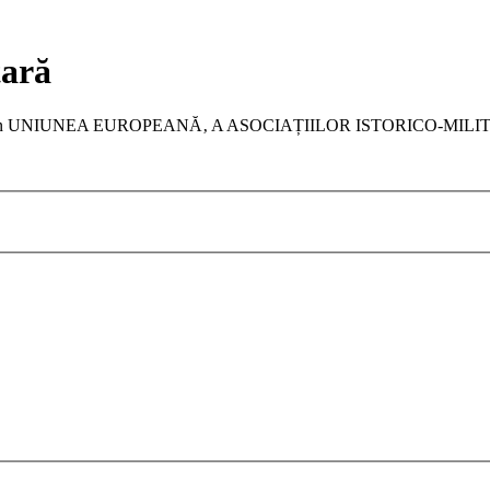
tară
a membru în UNIUNEA EUROPEANĂ‚ A ASOCIAȚIILOR ISTORICO-MIL