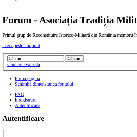
Forum - Asociația Tradiția Mili
Primul grup de Reconstituire Istorico-Militară din Români
Treci peste conţinut
Căutare avansată
Prima pagină
Schimbă dimensiunea fontului
FAQ
Înregistrare
Autentificare
Autentificare