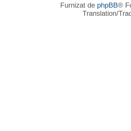
Furnizat de
phpBB
® F
Translation/Tr