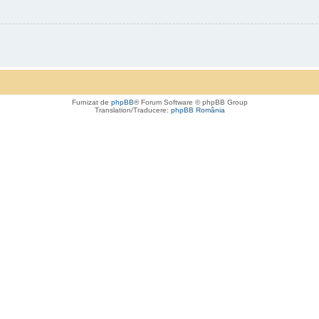
Furnizat de
phpBB
® Forum Software © phpBB Group
Translation/Traducere:
phpBB România