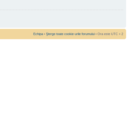
Echipa
•
Şterge toate cookie-urile forumului
• Ora este UTC + 2