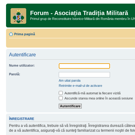
Forum - Asociația Tradiția Militară
Primul grup de Reconstituire Istorico-Militară din România memb
Prima pagină
Autentificare
Nume utilizator:
Parolă:
Am uitat parola
Retrimite e-mail-ul de activare
Autentifică-mă automat la fiecare vizită
Ascunde starea mea online în această sesiune
ÎNREGISTRARE
Pentru a vă autentifica, trebuie să vă înregistraţi. Înregistrarea durează câtev
de a vă autentifica, asiguraţi-vă că sunteţi familiarizat cu termenii noştri de fol