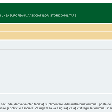
ru în UNIUNEA EUROPEANĂ‚ A ASOCIAȚIILOR ISTORICO-MILITARE
a secunde, dar vă va oferi facilităţi suplimentare. Administratorul forumului poate de
osire şi politicile asociate. Vă rugăm să vă asiguraţi că aţi citit regulile forumului în