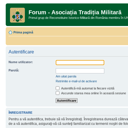
Forum - Asociația Tradiția Militară
Primul grup de Reconstituire Istorico-Militară din România memb
Prima pagină
Autentificare
Nume utilizator:
Parolă:
Am uitat parola
Retrimite e-mail-ul de activare
Autentifică-mă automat la fiecare vizită
Ascunde starea mea online în această sesiune
ÎNREGISTRARE
Pentru a vă autentifica, trebuie să vă înregistraţi. Înregistrarea durează câtev
de a vă autentifica, asiguraţi-vă că sunteţi familiarizat cu termenii noştri de fol