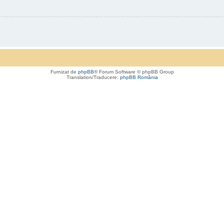
Furnizat de
phpBB
® Forum Software © phpBB Group
Translation/Traducere:
phpBB România