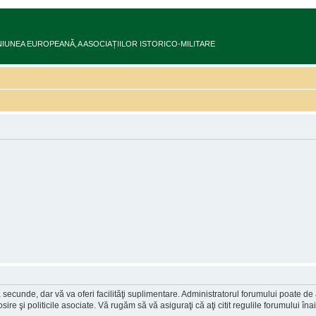
ru în UNIUNEA EUROPEANĂ‚ A ASOCIAȚIILOR ISTORICO-MILITARE
a secunde, dar vă va oferi facilităţi suplimentare. Administratorul forumului poate de
osire şi politicile asociate. Vă rugăm să vă asiguraţi că aţi citit regulile forumului în