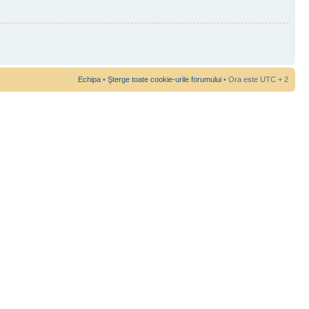
Echipa
•
Şterge toate cookie-urile forumului
• Ora este UTC + 2