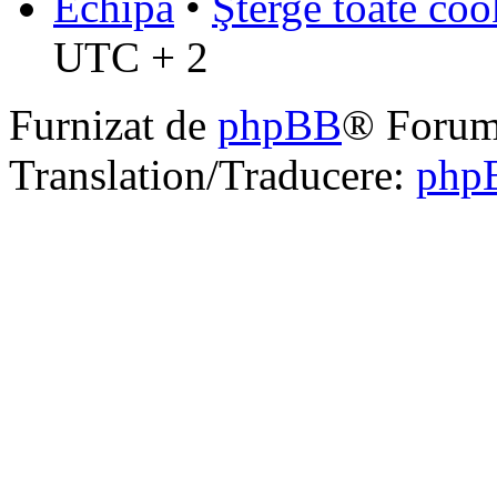
Echipa
•
Şterge toate coo
UTC + 2
Furnizat de
phpBB
® Forum
Translation/Traducere:
php