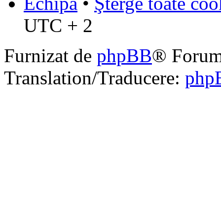
Echipa
•
Şterge toate coo
UTC + 2
Furnizat de
phpBB
® Forum
Translation/Traducere:
php