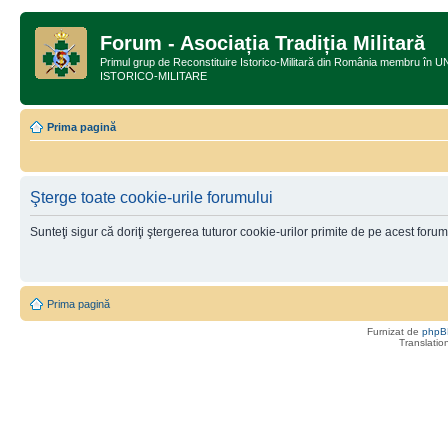
Forum - Asociația Tradiția Militară
Primul grup de Reconstituire Istorico-Militară din România membru
ISTORICO-MILITARE
Prima pagină
Şterge toate cookie-urile forumului
Sunteţi sigur că doriţi ştergerea tuturor cookie-urilor primite de pe acest foru
Prima pagină
Furnizat de
phpB
Translatio