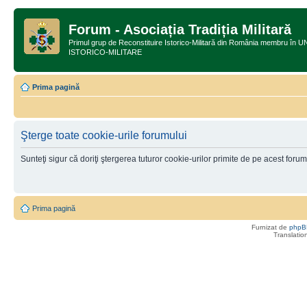
Forum - Asociația Tradiția Militară
Primul grup de Reconstituire Istorico-Militară din România membru
ISTORICO-MILITARE
Prima pagină
Şterge toate cookie-urile forumului
Sunteţi sigur că doriţi ştergerea tuturor cookie-urilor primite de pe acest foru
Prima pagină
Furnizat de
phpB
Translatio