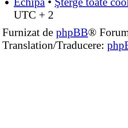
Echipa
•
Şterge toate coo
UTC + 2
Furnizat de
phpBB
® Forum
Translation/Traducere:
php