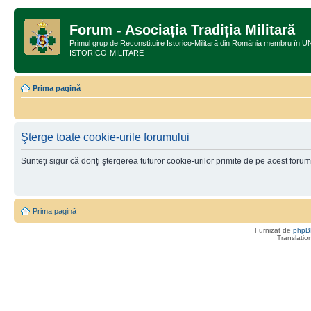
Forum - Asociația Tradiția Militară
Primul grup de Reconstituire Istorico-Militară din România membru
ISTORICO-MILITARE
Prima pagină
Şterge toate cookie-urile forumului
Sunteţi sigur că doriţi ştergerea tuturor cookie-urilor primite de pe acest foru
Prima pagină
Furnizat de
phpB
Translatio