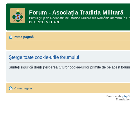
Forum - Asociația Tradiția Militară
Primul grup de Reconstituire Istorico-Militară din România membru
ISTORICO-MILITARE
Prima pagină
Şterge toate cookie-urile forumului
Sunteţi sigur că doriţi ştergerea tuturor cookie-urilor primite de pe acest foru
Prima pagină
Furnizat de
phpB
Translatio