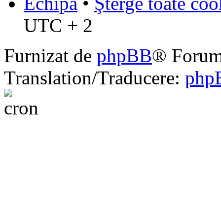
Echipa
•
Şterge toate coo
UTC + 2
Furnizat de
phpBB
® Forum
Translation/Traducere:
php