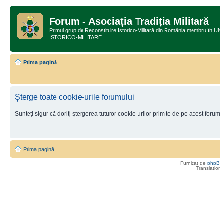
Forum - Asociația Tradiția Militară
Primul grup de Reconstituire Istorico-Militară din România membru
ISTORICO-MILITARE
Prima pagină
Şterge toate cookie-urile forumului
Sunteţi sigur că doriţi ştergerea tuturor cookie-urilor primite de pe acest foru
Prima pagină
Furnizat de
phpB
Translatio