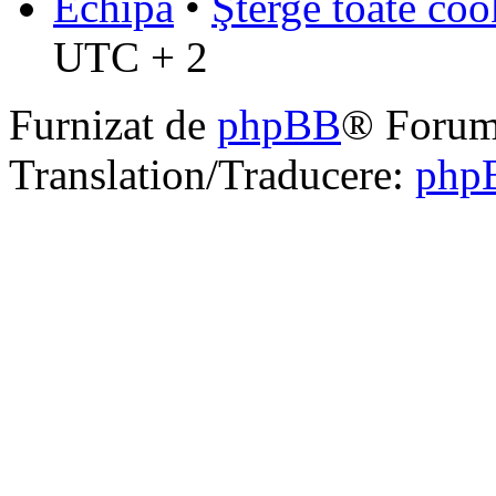
Echipa
•
Şterge toate coo
UTC + 2
Furnizat de
phpBB
® Forum
Translation/Traducere:
php