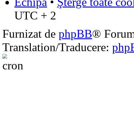
Echipa
•
Şterge toate coo
UTC + 2
Furnizat de
phpBB
® Forum
Translation/Traducere:
php