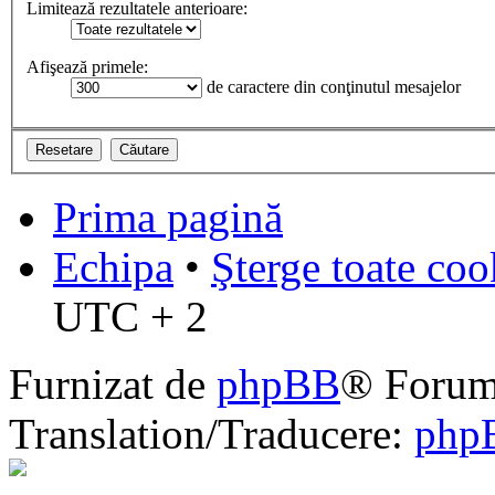
Limitează rezultatele anterioare:
Afişează primele:
de caractere din conţinutul mesajelor
Prima pagină
Echipa
•
Şterge toate coo
UTC + 2
Furnizat de
phpBB
® Forum
Translation/Traducere:
php