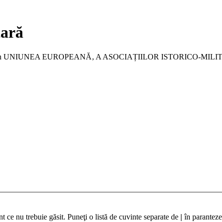
tară
a membru în UNIUNEA EUROPEANĂ‚ A ASOCIAȚIILOR ISTORICO-MIL
t ce nu trebuie găsit. Puneţi o listă de cuvinte separate de
|
în paranteze