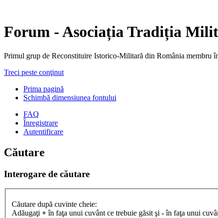
Forum - Asociația Tradiția Mili
Primul grup de Reconstituire Istorico-Militară din Români
Treci peste conţinut
Prima pagină
Schimbă dimensiunea fontului
FAQ
Înregistrare
Autentificare
Căutare
Interogare de căutare
Căutare după cuvinte cheie:
Adăugaţi
+
în faţa unui cuvânt ce trebuie găsit şi
-
în faţa unui cuvân