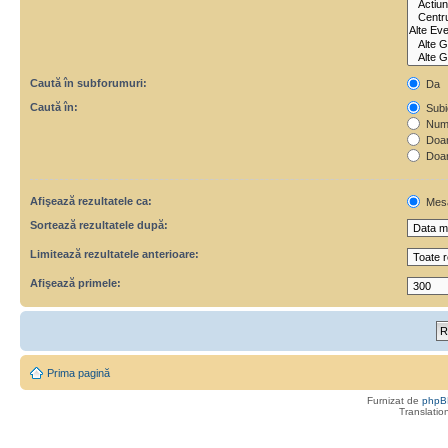
Caută în subforumuri:
Da
Caută în:
Subie
Numa
Doar 
Doar
Afişează rezultatele ca:
Mes
Sortează rezultatele după:
Limitează rezultatele anterioare:
Afişează primele:
Prima pagină
Furnizat de
phpB
Translatio