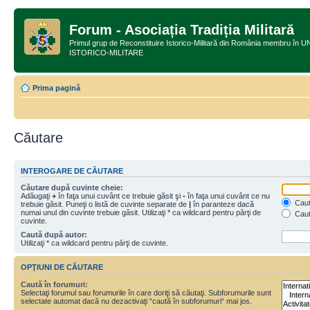
Forum - Asociația Tradiția Militară
Primul grup de Reconstituire Istorico-Militară din România membru
ISTORICO-MILITARE
Prima pagină
Căutare
INTEROGARE DE CĂUTARE
Căutare după cuvinte cheie:
Adăugaţi
+
în faţa unui cuvânt ce trebuie găsit şi
-
în faţa unui cuvânt ce nu
Caută
trebuie găsit. Puneţi o listă de cuvinte separate de
|
în paranteze dacă
numai unul din cuvinte trebuie găsit. Utilizaţi * ca wildcard pentru părţi de
Caut
cuvinte.
Caută după autor:
Utilizaţi * ca wildcard pentru părţi de cuvinte.
OPŢIUNI DE CĂUTARE
Caută în forumuri:
Selectaţi forumul sau forumurile în care doriţi să căutaţi. Subforumurile sunt
selectate automat dacă nu dezactivaţi “caută în subforumuri“ mai jos.