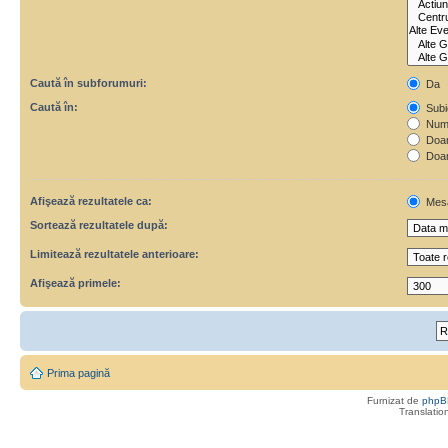
Caută în subforumuri:
Da
Caută în:
Subie
Numa
Doar 
Doar
Afişează rezultatele ca:
Mes
Sortează rezultatele după:
Limitează rezultatele anterioare:
Afişează primele:
Prima pagină
Furnizat de
phpB
Translatio