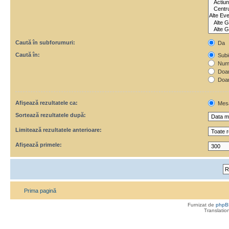
Caută în subforumuri:
Da
Caută în:
Subie
Numa
Doar 
Doar
Afişează rezultatele ca:
Mes
Sortează rezultatele după:
Limitează rezultatele anterioare:
Afişează primele:
Prima pagină
Furnizat de
phpB
Translatio