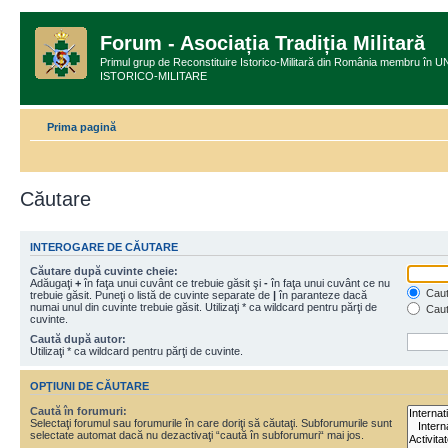
Forum - Asociația Tradiția Militară
Primul grup de Reconstituire Istorico-Militară din România membru
ISTORICO-MILITARE
Prima pagină
Căutare
INTEROGARE DE CĂUTARE
Căutare după cuvinte cheie:
Adăugaţi
+
în faţa unui cuvânt ce trebuie găsit şi
-
în faţa unui cuvânt ce nu
Caută
trebuie găsit. Puneţi o listă de cuvinte separate de
|
în paranteze dacă
numai unul din cuvinte trebuie găsit. Utilizaţi * ca wildcard pentru părţi de
Caut
cuvinte.
Caută după autor:
Utilizaţi * ca wildcard pentru părţi de cuvinte.
OPŢIUNI DE CĂUTARE
Caută în forumuri:
Selectaţi forumul sau forumurile în care doriţi să căutaţi. Subforumurile sunt
selectate automat dacă nu dezactivaţi “caută în subforumuri“ mai jos.