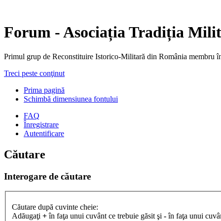
Forum - Asociația Tradiția Mili
Primul grup de Reconstituire Istorico-Militară din Români
Treci peste conţinut
Prima pagină
Schimbă dimensiunea fontului
FAQ
Înregistrare
Autentificare
Căutare
Interogare de căutare
Căutare după cuvinte cheie:
Adăugaţi
+
în faţa unui cuvânt ce trebuie găsit şi
-
în faţa unui cuvân