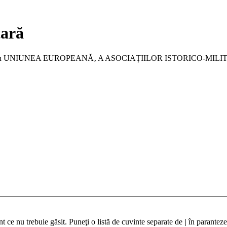
tară
a membru în UNIUNEA EUROPEANĂ‚ A ASOCIAȚIILOR ISTORICO-MIL
t ce nu trebuie găsit. Puneţi o listă de cuvinte separate de
|
în paranteze