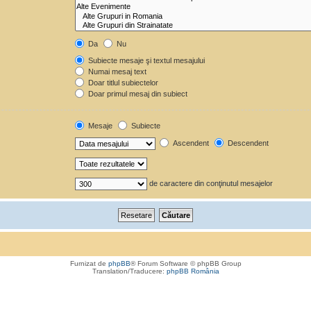
Da
Nu
Subiecte mesaje şi textul mesajului
Numai mesaj text
Doar titlul subiectelor
Doar primul mesaj din subiect
Mesaje
Subiecte
Ascendent
Descendent
de caractere din conţinutul mesajelor
Furnizat de
phpBB
® Forum Software © phpBB Group
Translation/Traducere:
phpBB România