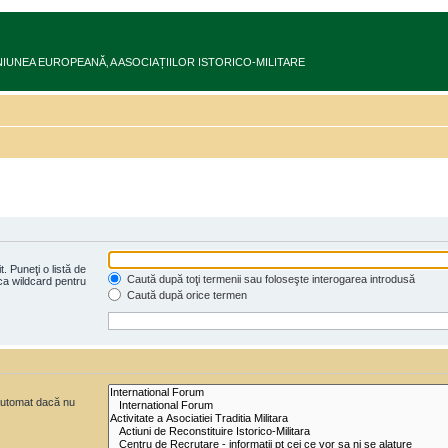
ru în UNIUNEA EUROPEANĂ‚ A ASOCIAȚIILOR ISTORICO-MILITARE
. Puneţi o listă de
Caută după toţi termenii sau foloseşte interogarea introdusă
 ca wildcard pentru
Caută după orice termen
 automat dacă nu