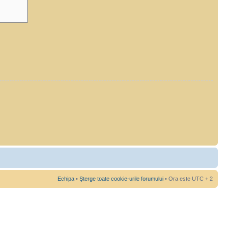
Echipa
•
Şterge toate cookie-urile forumului
• Ora este UTC + 2