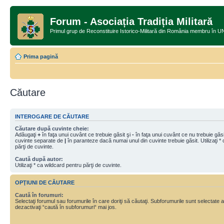
Forum - Asociația Tradiția Militară
Primul grup de Reconstituire Istorico-Militară din România memb
Prima pagină
Căutare
INTEROGARE DE CĂUTARE
Căutare după cuvinte cheie:
Adăugaţi
+
în faţa unui cuvânt ce trebuie găsit şi
-
în faţa unui cuvânt ce nu trebuie găsit
cuvinte separate de
|
în paranteze dacă numai unul din cuvinte trebuie găsit. Utilizaţi *
părţi de cuvinte.
Caută după autor:
Utilizaţi * ca wildcard pentru părţi de cuvinte.
OPŢIUNI DE CĂUTARE
Caută în forumuri:
Selectaţi forumul sau forumurile în care doriţi să căutaţi. Subforumurile sunt selectate
dezactivaţi “caută în subforumuri“ mai jos.