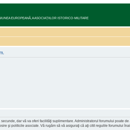
ru în UNIUNEA EUROPEANĂ‚ A ASOCIAȚIILOR ISTORICO-MILITARE
um.
a secunde, dar vă va oferi facilităţi suplimentare. Administratorul forumului poate de
osire şi politicile asociate. Vă rugăm să vă asiguraţi că aţi citit regulile forumului în