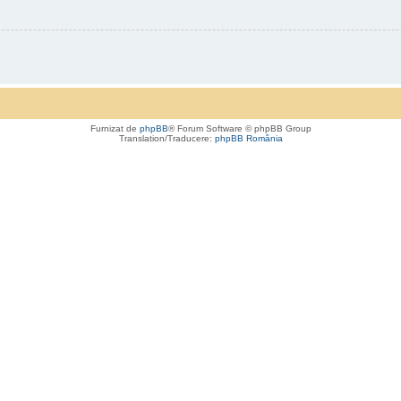
Furnizat de
phpBB
® Forum Software © phpBB Group
Translation/Traducere:
phpBB România