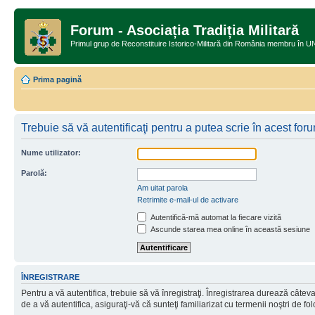
Forum - Asociația Tradiția Militară
Primul grup de Reconstituire Istorico-Militară din România memb
Prima pagină
Trebuie să vă autentificaţi pentru a putea scrie în acest for
Nume utilizator:
Parolă:
Am uitat parola
Retrimite e-mail-ul de activare
Autentifică-mă automat la fiecare vizită
Ascunde starea mea online în această sesiune
ÎNREGISTRARE
Pentru a vă autentifica, trebuie să vă înregistraţi. Înregistrarea durează câtev
de a vă autentifica, asiguraţi-vă că sunteţi familiarizat cu termenii noştri de fol