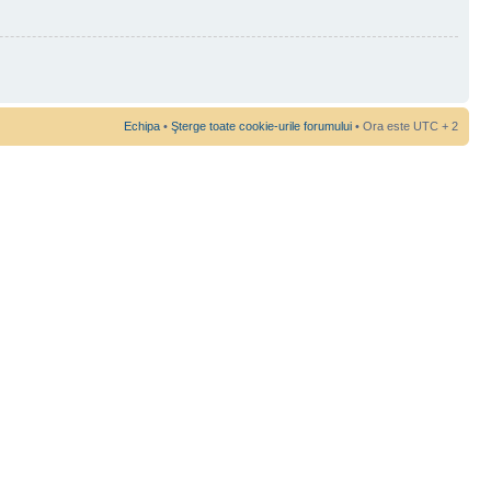
Echipa
•
Şterge toate cookie-urile forumului
• Ora este UTC + 2