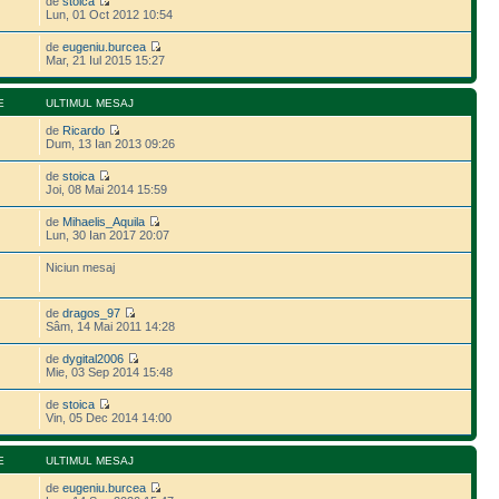
de
stoica
Lun, 01 Oct 2012 10:54
de
eugeniu.burcea
Mar, 21 Iul 2015 15:27
E
ULTIMUL MESAJ
de
Ricardo
Dum, 13 Ian 2013 09:26
de
stoica
Joi, 08 Mai 2014 15:59
de
Mihaelis_Aquila
Lun, 30 Ian 2017 20:07
Niciun mesaj
de
dragos_97
Sâm, 14 Mai 2011 14:28
de
dygital2006
Mie, 03 Sep 2014 15:48
de
stoica
Vin, 05 Dec 2014 14:00
E
ULTIMUL MESAJ
de
eugeniu.burcea