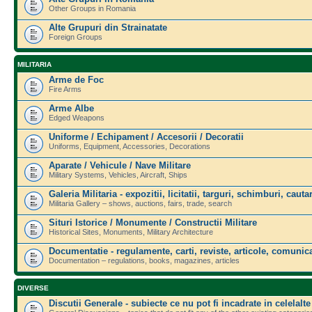
Other Groups in Romania
Alte Grupuri din Strainatate
Foreign Groups
MILITARIA
Arme de Foc
Fire Arms
Arme Albe
Edged Weapons
Uniforme / Echipament / Accesorii / Decoratii
Uniforms, Equipment, Accessories, Decorations
Aparate / Vehicule / Nave Militare
Military Systems, Vehicles, Aircraft, Ships
Galeria Militaria - expozitii, licitatii, targuri, schimburi, cautar
Militaria Gallery – shows, auctions, fairs, trade, search
Situri Istorice / Monumente / Constructii Militare
Historical Sites, Monuments, Military Architecture
Documentatie - regulamente, carti, reviste, articole, comunica
Documentation – regulations, books, magazines, articles
DIVERSE
Discutii Generale - subiecte ce nu pot fi incadrate in celelalte