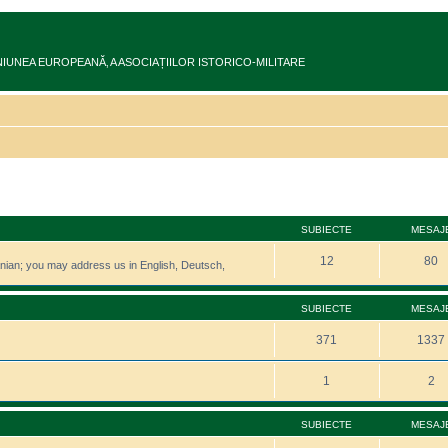
ru în UNIUNEA EUROPEANĂ‚ A ASOCIAȚIILOR ISTORICO-MILITARE
SUBIECTE
MESAJ
12
80
manian; you may address us in English, Deutsch,
SUBIECTE
MESAJ
371
1337
1
2
SUBIECTE
MESAJ