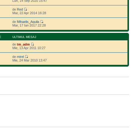
Lun, 14 Sep 2020 15:47
de
Red
Mar, 22 Apr 2014 16:28
de
Mihaelis_Aquila
Mar, 17 Ian 2017 22:28
E
ULTIMUL MESAJ
de
tm_adm
Mie, 13 Apr 2011 10:27
de
mirel
Mie, 24 Mar 2010 13:47