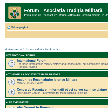
Forum - Asociația Tradiția Militară
Primul grup de Reconstituire Istorico-Militară din România memb
Prima pagină
Vezi mesaje fără răspuns
•
Vezi subiecte active
INTERNATIONAL FORUM
International Forum
For those interested in military history and reenactment, but not fluent in Ro
Francais, Italiano.
ACTIVITATE A ASOCIATIEI TRADITIA MILITARA
Actiuni de Reconstituire Istorico-Militara
Military History Events
Centru de Recrutare - informatii pt cei ce vor sa ni se alature
Recruitment Center – information for those wishing to join us
ALTE EVENIMENTE
Alte Grupuri in Romania