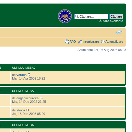
Căutare avansată
FAQ
Înregistrare
Autentificare
Acum este Joi, 06 Aug 2026 08:08
E
ULTIMUL MESAJ
de
verdun
Mar, 14 Apr 2009 18:22
E
ULTIMUL MESAJ
de
eugeniu.burcea
Mie, 14 Dec 2022 21:25
de
stoica
Joi, 18 Dec 2008 05:20
E
ULTIMUL MESAJ