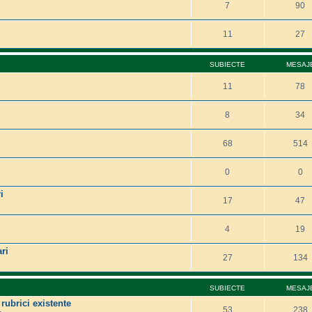
7
90
11
27
SUBIECTE
MESAJ
11
78
8
34
68
514
0
0
i
17
47
4
19
ri
27
134
SUBIECTE
MESAJ
 rubrici existente
53
238