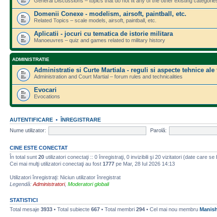
General Discussions – topics that do not fit any of the other existing categorie
Domenii Conexe - modelism, airsoft, paintball, etc.
Related Topics – scale models, airsoft, paintball, etc.
Aplicatii - jocuri cu tematica de istorie militara
Manoeuvres – quiz and games related to military history
ADMINISTRATIE
Administratie si Curte Martiala - reguli si aspecte tehnice ale
Administration and Court Martial – forum rules and technicalities
Evocari
Evocations
AUTENTIFICARE
•
ÎNREGISTRARE
Nume utilizator:
Parolă:
CINE ESTE CONECTAT
În total sunt
20
utilizatori conectaţi :: 0 înregistraţi, 0 invizibili şi 20 vizitatori (date care s
Cei mai mulţi utilizatori conectaţi au fost
1777
pe Mar, 28 Iul 2026 14:13
Utilizatori înregistraţi: Niciun utilizator înregistrat
Legendă:
Administratori
,
Moderatori globali
STATISTICI
Total mesaje
3933
• Total subiecte
667
• Total membri
294
• Cel mai nou membru
Manis