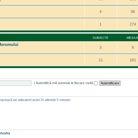
s
4
36
1
274
SUBIECTE
MESAJ
 forumului
3
6
11
161
|
Autentifică-mă automat la fiecare vizită
e bazează pe utilizatorii activi în ultimele 5 minute)
htushu