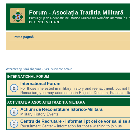
Forum - Asociația Tradiția Militară
Primul grup de Reconstituire Istorico-Militară din România membru
ISTORICO-MILITARE
Prima pagină
Vezi mesaje fără răspuns
•
Vezi subiecte active
INTERNATIONAL FORUM
International Forum
For those interested in military history and reenactment, but not f
Romanian; you may address us in English, Deutsch, Francais, Ita
ACTIVITATE A ASOCIATIEI TRADITIA MILITARA
Actiuni de Reconstituire Istorico-Militara
Military History Events
Centru de Recrutare - informatii pt cei ce vor sa ni se 
Recruitment Center – information for those wishing to join us