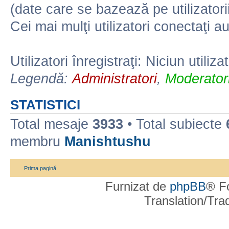
(date care se bazează pe utilizatorii
Cei mai mulţi utilizatori conectaţi a
Utilizatori înregistraţi: Niciun utiliza
Legendă:
Administratori
,
Moderatori
STATISTICI
Total mesaje
3933
• Total subiecte
membru
Manishtushu
Prima pagină
Furnizat de
phpBB
® F
Translation/Tr