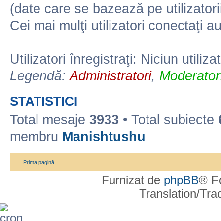
(date care se bazează pe utilizatorii
Cei mai mulţi utilizatori conectaţi a
Utilizatori înregistraţi: Niciun utiliza
Legendă:
Administratori
,
Moderatori
STATISTICI
Total mesaje
3933
• Total subiecte
membru
Manishtushu
Prima pagină
Furnizat de
phpBB
® F
Translation/Tr