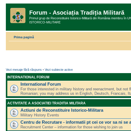
Forum - Asociația Tradiția Militară
Primul grup de Reconstituire Istorico-Militară din România membru
ISTORICO-MILITARE
Prima pagină
Vezi mesaje fără răspuns
•
Vezi subiecte active
INTERNATIONAL FORUM
International Forum
For those interested in military history and reenactment, but not f
Romanian; you may address us in English, Deutsch, Francais, Ita
ACTIVITATE A ASOCIATIEI TRADITIA MILITARA
Actiuni de Reconstituire Istorico-Militara
Military History Events
Centru de Recrutare - informatii pt cei ce vor sa ni se 
Recruitment Center – information for those wishing to join us