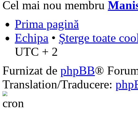
Cel mai nou membru
Mani
Prima pagină
Echipa
•
Şterge toate coo
UTC + 2
Furnizat de
phpBB
® Forum
Translation/Traducere:
php