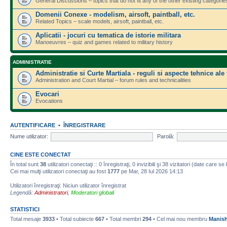
General Discussions – topics that do not fit any of the other existing categorie
Domenii Conexe - modelism, airsoft, paintball, etc.
Related Topics – scale models, airsoft, paintball, etc.
Aplicatii - jocuri cu tematica de istorie militara
Manoeuvres – quiz and games related to military history
ADMINISTRATIE
Administratie si Curte Martiala - reguli si aspecte tehnice ale
Administration and Court Martial – forum rules and technicalities
Evocari
Evocations
AUTENTIFICARE
•
ÎNREGISTRARE
Nume utilizator:
Parolă:
CINE ESTE CONECTAT
În total sunt
38
utilizatori conectaţi :: 0 înregistraţi, 0 invizibili şi 38 vizitatori (date care s
Cei mai mulţi utilizatori conectaţi au fost
1777
pe Mar, 28 Iul 2026 14:13
Utilizatori înregistraţi: Niciun utilizator înregistrat
Legendă:
Administratori
,
Moderatori globali
STATISTICI
Total mesaje
3933
• Total subiecte
667
• Total membri
294
• Cel mai nou membru
Manis