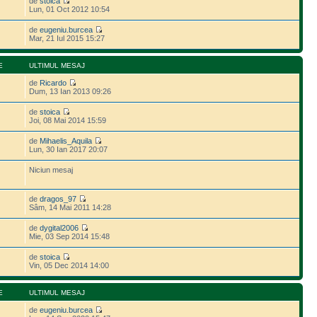
de
stoica
Lun, 01 Oct 2012 10:54
de
eugeniu.burcea
Mar, 21 Iul 2015 15:27
E
ULTIMUL MESAJ
de
Ricardo
Dum, 13 Ian 2013 09:26
de
stoica
Joi, 08 Mai 2014 15:59
de
Mihaelis_Aquila
Lun, 30 Ian 2017 20:07
Niciun mesaj
de
dragos_97
Sâm, 14 Mai 2011 14:28
de
dygital2006
Mie, 03 Sep 2014 15:48
de
stoica
Vin, 05 Dec 2014 14:00
E
ULTIMUL MESAJ
de
eugeniu.burcea