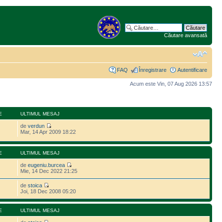
Căutare avansată
FAQ
Înregistrare
Autentificare
Acum este Vin, 07 Aug 2026 13:57
E
ULTIMUL MESAJ
de
verdun
Mar, 14 Apr 2009 18:22
E
ULTIMUL MESAJ
de
eugeniu.burcea
Mie, 14 Dec 2022 21:25
de
stoica
Joi, 18 Dec 2008 05:20
E
ULTIMUL MESAJ