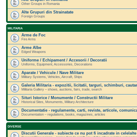
Other Groups in Romania
Alte Grupuri din Strainatate
Foreign Groups
MILITARIA
Arme de Foc
Fire Arms
Arme Albe
Edged Weapons
Uniforme / Echipament / Accesorii / Decoratii
Uniforms, Equipment, Accessories, Decorations
Aparate / Vehicule / Nave Militare
Military Systems, Vehicles, Aircraft, Ships
Galeria Militaria - expozitii, licitatii, targuri, schimburi, cautar
Militaria Gallery – shows, auctions, fairs, trade, search
Situri Istorice / Monumente / Constructii Militare
Historical Sites, Monuments, Military Architecture
Documentatie - regulamente, carti, reviste, articole, comunica
Documentation – regulations, books, magazines, articles
DIVERSE
Discutii Generale - subiecte ce nu pot fi incadrate in celelalte