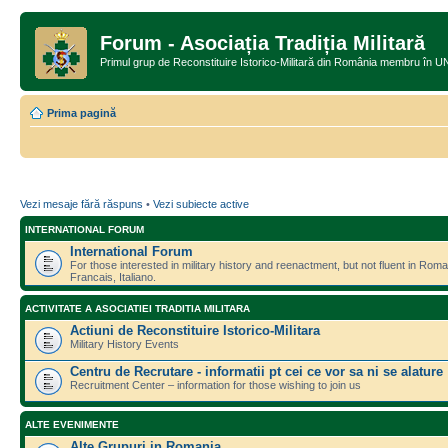
Forum - Asociația Tradiția Militară
Primul grup de Reconstituire Istorico-Militară din România memb
Prima pagină
Vezi mesaje fără răspuns
•
Vezi subiecte active
INTERNATIONAL FORUM
International Forum
For those interested in military history and reenactment, but not fluent in Ro
Francais, Italiano.
ACTIVITATE A ASOCIATIEI TRADITIA MILITARA
Actiuni de Reconstituire Istorico-Militara
Military History Events
Centru de Recrutare - informatii pt cei ce vor sa ni se alature
Recruitment Center – information for those wishing to join us
ALTE EVENIMENTE
Alte Grupuri in Romania