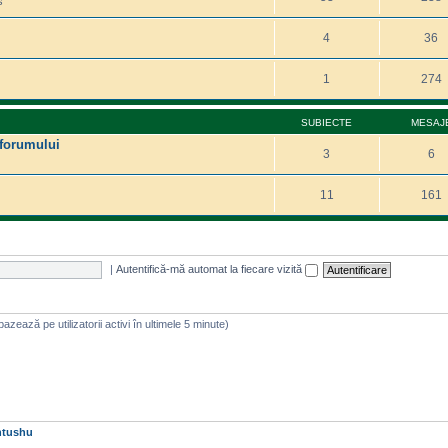
s
4
36
1
274
SUBIECTE
MESAJ
 forumului
3
6
11
161
|
Autentifică-mă automat la fiecare vizită
e bazează pe utilizatorii activi în ultimele 5 minute)
htushu