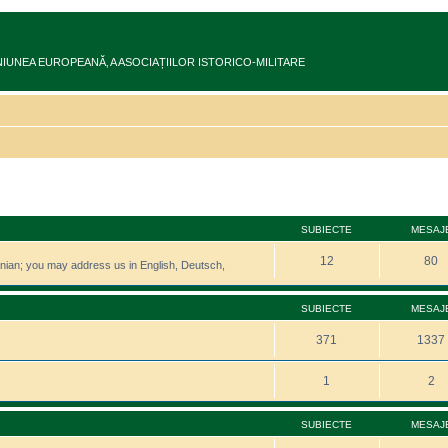
ru în UNIUNEA EUROPEANĂ‚ A ASOCIAȚIILOR ISTORICO-MILITARE
SUBIECTE
MESAJ
12
80
manian; you may address us in English, Deutsch,
SUBIECTE
MESAJ
371
1337
1
2
SUBIECTE
MESAJ