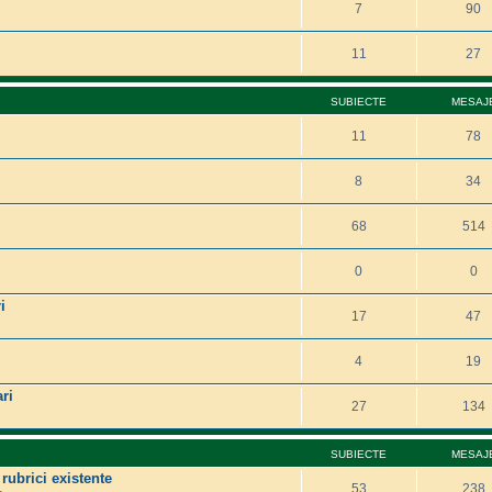
7
90
11
27
SUBIECTE
MESAJ
11
78
8
34
68
514
0
0
i
17
47
4
19
ri
27
134
SUBIECTE
MESAJ
 rubrici existente
53
238