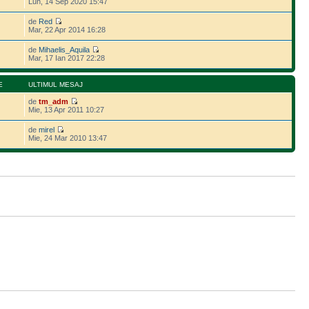
Lun, 14 Sep 2020 15:47
de
Red
Mar, 22 Apr 2014 16:28
de
Mihaelis_Aquila
Mar, 17 Ian 2017 22:28
E
ULTIMUL MESAJ
de
tm_adm
Mie, 13 Apr 2011 10:27
de
mirel
Mie, 24 Mar 2010 13:47