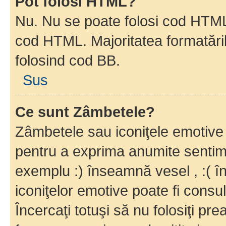
Pot folosi HTML?
Nu. Nu se poate folosi cod HTML c
cod HTML. Majoritatea formatăril
folosind cod BB.
Sus
Ce sunt Zâmbetele?
Zâmbetele sau iconiţele emotive s
pentru a exprima anumite sentim
exemplu :) înseamnă vesel , :( î
iconiţelor emotive poate fi consul
Încercaţi totuşi să nu folosiţi pr