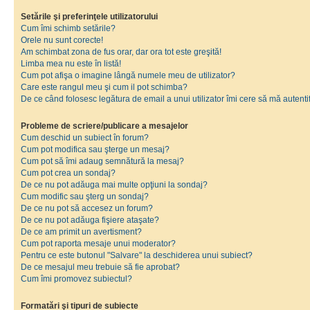
Setările şi preferinţele utilizatorului
Cum îmi schimb setările?
Orele nu sunt corecte!
Am schimbat zona de fus orar, dar ora tot este greşită!
Limba mea nu este în listă!
Cum pot afişa o imagine lângă numele meu de utilizator?
Care este rangul meu şi cum il pot schimba?
De ce când folosesc legătura de email a unui utilizator îmi cere să mă autenti
Probleme de scriere/publicare a mesajelor
Cum deschid un subiect în forum?
Cum pot modifica sau şterge un mesaj?
Cum pot să îmi adaug semnătură la mesaj?
Cum pot crea un sondaj?
De ce nu pot adăuga mai multe opţiuni la sondaj?
Cum modific sau şterg un sondaj?
De ce nu pot să accesez un forum?
De ce nu pot adăuga fişiere ataşate?
De ce am primit un avertisment?
Cum pot raporta mesaje unui moderator?
Pentru ce este butonul "Salvare" la deschiderea unui subiect?
De ce mesajul meu trebuie să fie aprobat?
Cum îmi promovez subiectul?
Formatări şi tipuri de subiecte