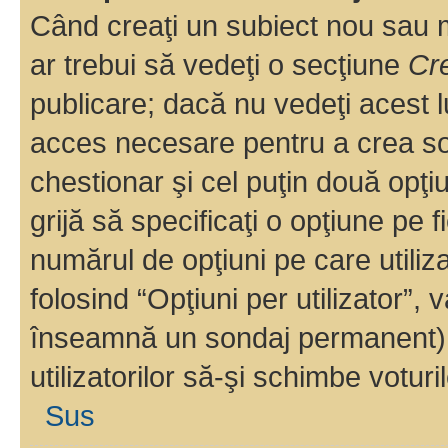
Când creaţi un subiect nou sau mo
ar trebui să vedeţi o secţiune
Cr
publicare; dacă nu vedeţi acest lu
acces necesare pentru a crea son
chestionar şi cel puţin două opţ
grijă să specificaţi o opţiune pe f
numărul de opţiuni pe care utiliza
folosind “Opţiuni per utilizator”, v
înseamnă un sondaj permanent) ş
utilizatorilor să-şi schimbe voturil
Sus