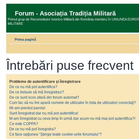
Forum - Asociația Tradiția Militară
Primul grup de Reconstituire Istorico-Militară din România membru în UNIUNEA E
MILITARE
Prima pagină
Întrebări puse frecvent
Probleme de autentificare şi înregistrare
De ce nu mă pot autentifica?
De ce trebuie să mă înregistrez?
De ce sunt scos afară din forum automat?
Cum fac să nu îmi apară numele de utilizator în lista de utilizatori conectaţi?
Mi-am pierdut parola!
Sunt înregistrat dar nu mă pot autentifica!
M-am înregistrat cu ceva timp în urmă dar acum nu mă mai pot autentifica?!
Ce este COPPA?
De ce nu mă pot înregistra?
Ce face opţiunea “Şterge toate cookie-urile forumului”?