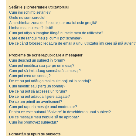
Setările şi preferinţele utilizatorului
Cum îmi schimb setările?
Orele nu sunt corecte!
Am schimbat zona de fus orar, dar ora tot este greşită!
Limba mea nu este în listă!
Cum pot afişa o imagine lângă numele meu de utilizator?
Care este rangul meu şi cum il pot schimba?
De ce când folosesc legătura de email a unui utilizator îmi cere să mă autenti
Probleme de scriere/publicare a mesajelor
Cum deschid un subiect în forum?
Cum pot modifica sau şterge un mesaj?
Cum pot să îmi adaug semnătură la mesaj?
Cum pot crea un sondaj?
De ce nu pot adăuga mai multe opţiuni la sondaj?
Cum modific sau şterg un sondaj?
De ce nu pot să accesez un forum?
De ce nu pot adăuga fişiere ataşate?
De ce am primit un avertisment?
Cum pot raporta mesaje unui moderator?
Pentru ce este butonul "Salvare" la deschiderea unui subiect?
De ce mesajul meu trebuie să fie aprobat?
Cum îmi promovez subiectul?
Formatări şi tipuri de subiecte