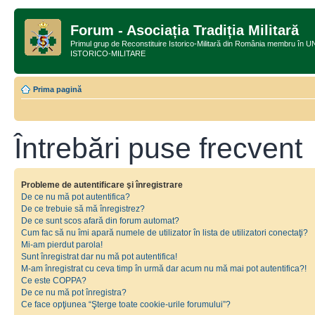
Forum - Asociația Tradiția Militară
Primul grup de Reconstituire Istorico-Militară din România membru
ISTORICO-MILITARE
Prima pagină
Întrebări puse frecvent
Probleme de autentificare şi înregistrare
De ce nu mă pot autentifica?
De ce trebuie să mă înregistrez?
De ce sunt scos afară din forum automat?
Cum fac să nu îmi apară numele de utilizator în lista de utilizatori conectaţi?
Mi-am pierdut parola!
Sunt înregistrat dar nu mă pot autentifica!
M-am înregistrat cu ceva timp în urmă dar acum nu mă mai pot autentifica?!
Ce este COPPA?
De ce nu mă pot înregistra?
Ce face opţiunea “Şterge toate cookie-urile forumului”?