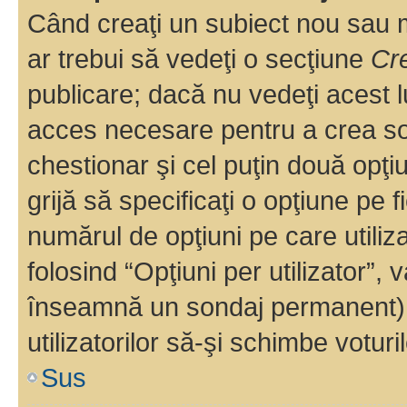
Când creaţi un subiect nou sau mo
ar trebui să vedeţi o secţiune
Cr
publicare; dacă nu vedeţi acest lu
acces necesare pentru a crea son
chestionar şi cel puţin două opţ
grijă să specificaţi o opţiune pe f
numărul de opţiuni pe care utiliza
folosind “Opţiuni per utilizator”, v
înseamnă un sondaj permanent) ş
utilizatorilor să-şi schimbe voturil
Sus