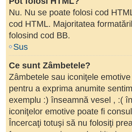
Pot folosi HTML?
Nu. Nu se poate folosi cod HTML c
cod HTML. Majoritatea formatăril
folosind cod BB.
Sus
Ce sunt Zâmbetele?
Zâmbetele sau iconiţele emotive s
pentru a exprima anumite sentim
exemplu :) înseamnă vesel , :( î
iconiţelor emotive poate fi consul
Încercaţi totuşi să nu folosiţi pr