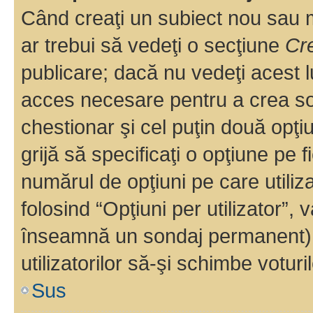
Când creaţi un subiect nou sau mo
ar trebui să vedeţi o secţiune
Cr
publicare; dacă nu vedeţi acest lu
acces necesare pentru a crea son
chestionar şi cel puţin două opţ
grijă să specificaţi o opţiune pe f
numărul de opţiuni pe care utiliza
folosind “Opţiuni per utilizator”, v
înseamnă un sondaj permanent) ş
utilizatorilor să-şi schimbe voturil
Sus