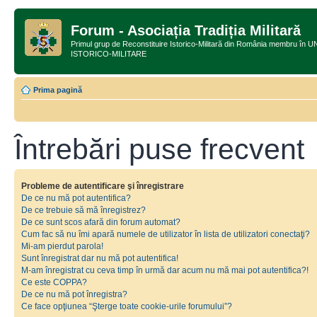
Forum - Asociația Tradiția Militară
Primul grup de Reconstituire Istorico-Militară din România membru
ISTORICO-MILITARE
Prima pagină
Întrebări puse frecvent
Probleme de autentificare şi înregistrare
De ce nu mă pot autentifica?
De ce trebuie să mă înregistrez?
De ce sunt scos afară din forum automat?
Cum fac să nu îmi apară numele de utilizator în lista de utilizatori conectaţi?
Mi-am pierdut parola!
Sunt înregistrat dar nu mă pot autentifica!
M-am înregistrat cu ceva timp în urmă dar acum nu mă mai pot autentifica?!
Ce este COPPA?
De ce nu mă pot înregistra?
Ce face opţiunea “Şterge toate cookie-urile forumului”?