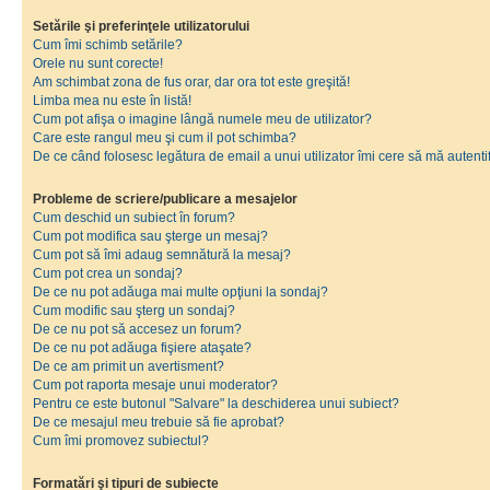
Setările şi preferinţele utilizatorului
Cum îmi schimb setările?
Orele nu sunt corecte!
Am schimbat zona de fus orar, dar ora tot este greşită!
Limba mea nu este în listă!
Cum pot afişa o imagine lângă numele meu de utilizator?
Care este rangul meu şi cum il pot schimba?
De ce când folosesc legătura de email a unui utilizator îmi cere să mă autenti
Probleme de scriere/publicare a mesajelor
Cum deschid un subiect în forum?
Cum pot modifica sau şterge un mesaj?
Cum pot să îmi adaug semnătură la mesaj?
Cum pot crea un sondaj?
De ce nu pot adăuga mai multe opţiuni la sondaj?
Cum modific sau şterg un sondaj?
De ce nu pot să accesez un forum?
De ce nu pot adăuga fişiere ataşate?
De ce am primit un avertisment?
Cum pot raporta mesaje unui moderator?
Pentru ce este butonul "Salvare" la deschiderea unui subiect?
De ce mesajul meu trebuie să fie aprobat?
Cum îmi promovez subiectul?
Formatări şi tipuri de subiecte