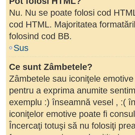
Pot folosi HTML?
Nu. Nu se poate folosi cod HTML c
cod HTML. Majoritatea formatăril
folosind cod BB.
Sus
Ce sunt Zâmbetele?
Zâmbetele sau iconiţele emotive s
pentru a exprima anumite sentim
exemplu :) înseamnă vesel , :( î
iconiţelor emotive poate fi consul
Încercaţi totuşi să nu folosiţi pr