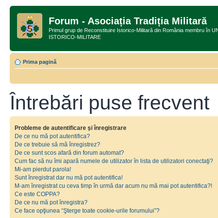
Forum - Asociația Tradiția Militară
Primul grup de Reconstituire Istorico-Militară din România membru
ISTORICO-MILITARE
Prima pagină
Întrebări puse frecvent
Probleme de autentificare şi înregistrare
De ce nu mă pot autentifica?
De ce trebuie să mă înregistrez?
De ce sunt scos afară din forum automat?
Cum fac să nu îmi apară numele de utilizator în lista de utilizatori conectaţi?
Mi-am pierdut parola!
Sunt înregistrat dar nu mă pot autentifica!
M-am înregistrat cu ceva timp în urmă dar acum nu mă mai pot autentifica?!
Ce este COPPA?
De ce nu mă pot înregistra?
Ce face opţiunea “Şterge toate cookie-urile forumului”?