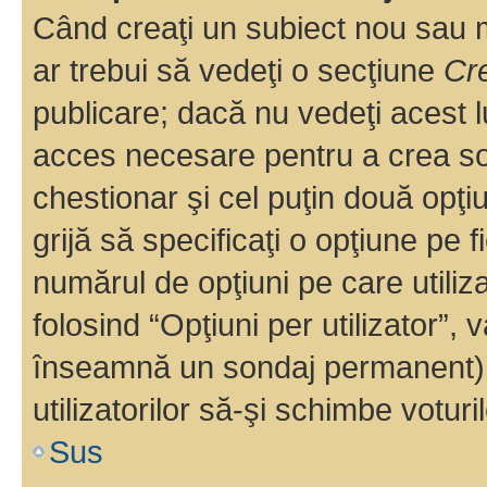
Când creaţi un subiect nou sau mo
ar trebui să vedeţi o secţiune
Cr
publicare; dacă nu vedeţi acest lu
acces necesare pentru a crea son
chestionar şi cel puţin două opţ
grijă să specificaţi o opţiune pe f
numărul de opţiuni pe care utiliza
folosind “Opţiuni per utilizator”, v
înseamnă un sondaj permanent) ş
utilizatorilor să-şi schimbe voturil
Sus