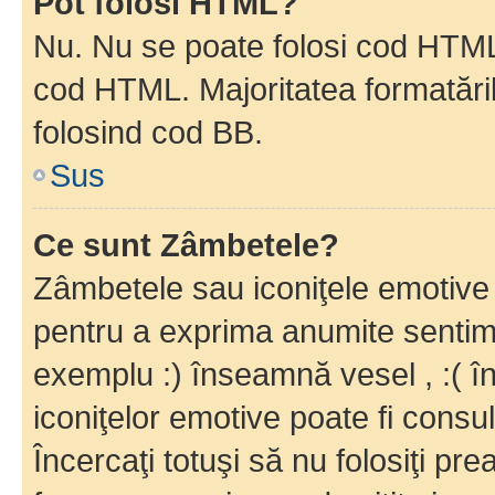
Pot folosi HTML?
Nu. Nu se poate folosi cod HTML c
cod HTML. Majoritatea formatăril
folosind cod BB.
Sus
Ce sunt Zâmbetele?
Zâmbetele sau iconiţele emotive s
pentru a exprima anumite sentim
exemplu :) înseamnă vesel , :( î
iconiţelor emotive poate fi consul
Încercaţi totuşi să nu folosiţi pr