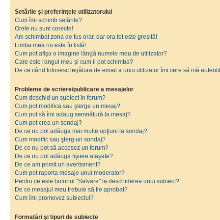
Setările şi preferinţele utilizatorului
Cum îmi schimb setările?
Orele nu sunt corecte!
Am schimbat zona de fus orar, dar ora tot este greşită!
Limba mea nu este în listă!
Cum pot afişa o imagine lângă numele meu de utilizator?
Care este rangul meu şi cum il pot schimba?
De ce când folosesc legătura de email a unui utilizator îmi cere să mă autenti
Probleme de scriere/publicare a mesajelor
Cum deschid un subiect în forum?
Cum pot modifica sau şterge un mesaj?
Cum pot să îmi adaug semnătură la mesaj?
Cum pot crea un sondaj?
De ce nu pot adăuga mai multe opţiuni la sondaj?
Cum modific sau şterg un sondaj?
De ce nu pot să accesez un forum?
De ce nu pot adăuga fişiere ataşate?
De ce am primit un avertisment?
Cum pot raporta mesaje unui moderator?
Pentru ce este butonul "Salvare" la deschiderea unui subiect?
De ce mesajul meu trebuie să fie aprobat?
Cum îmi promovez subiectul?
Formatări şi tipuri de subiecte